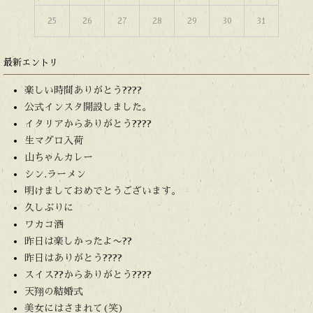
25
26
27
28
29
30
31
最新エントリ
楽しい時間ありがとう????
公式インスタ開設しました。
イタリアからありがとう????
生マグロ入荷
山ちゃんカレー
シン.ラーメン
明けましておめでとうございます。
久しぶりに
ワカコ酒
昨日は楽しかったよ〜??
昨日はありがとう????
スイス??からありがとう????
天翔の結婚式
美女にはさまれて(笑)